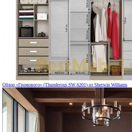
Обзор «Громового» (Thunderous SW 6201) от Sherwin Williams