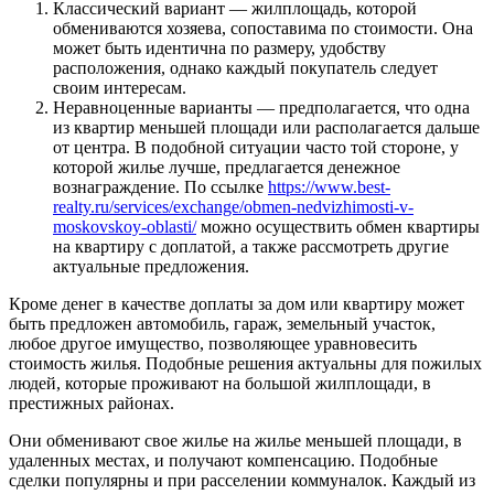
Классический вариант — жилплощадь, которой
обмениваются хозяева, сопоставима по стоимости. Она
может быть идентична по размеру, удобству
расположения, однако каждый покупатель следует
своим интересам.
Неравноценные варианты — предполагается, что одна
из квартир меньшей площади или располагается дальше
от центра. В подобной ситуации часто той стороне, у
которой жилье лучше, предлагается денежное
вознаграждение. По ссылке
https://www.best-
realty.ru/services/exchange/obmen-nedvizhimosti-v-
moskovskoy-oblasti/
можно осуществить обмен квартиры
на квартиру с доплатой, а также рассмотреть другие
актуальные предложения.
Кроме денег в качестве доплаты за дом или квартиру может
быть предложен автомобиль, гараж, земельный участок,
любое другое имущество, позволяющее уравновесить
стоимость жилья. Подобные решения актуальны для пожилых
людей, которые проживают на большой жилплощади, в
престижных районах.
Они обменивают свое жилье на жилье меньшей площади, в
удаленных местах, и получают компенсацию. Подобные
сделки популярны и при расселении коммуналок. Каждый из