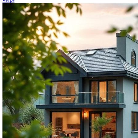
метре