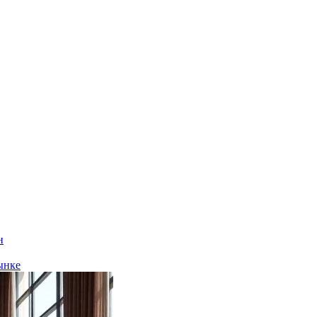
н
ынке